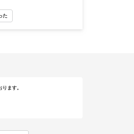
った
おります。
きます